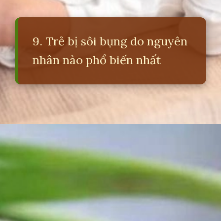
9. Trẻ bị sôi bụng do nguyên
nhân nào phổ biến nhất
Đang mở
https://erci.edu.vn/meo-dan-gian-tri-soi-bung-cho-tre-so-sinh