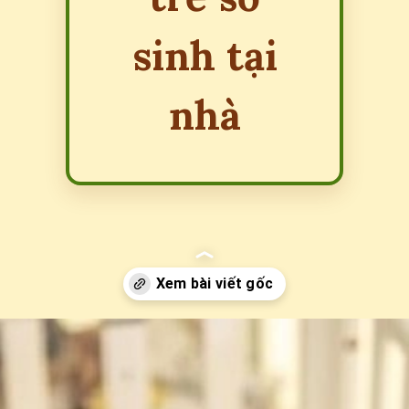
sinh tại
nhà
Đang mở
https://erci.edu.vn/meo-dan-gian-tri-soi-bung-cho-tre-so-sinh