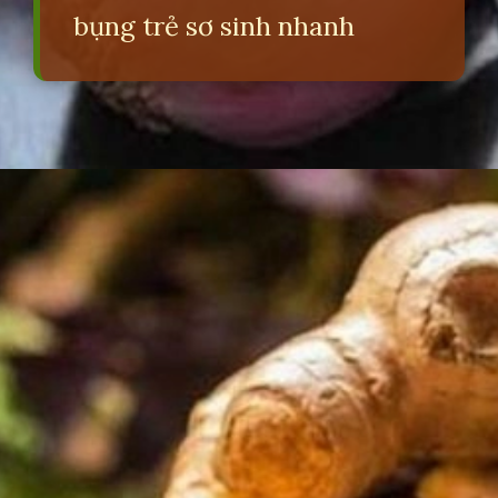
bụng trẻ sơ sinh nhanh
Đang mở
https://erci.edu.vn/meo-dan-gian-tri-soi-bung-cho-tre-so-sinh