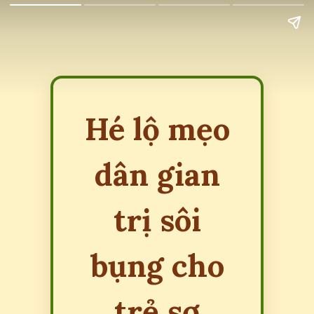
Hé lộ mẹo
dân gian
trị sôi
bụng cho
trẻ sơ