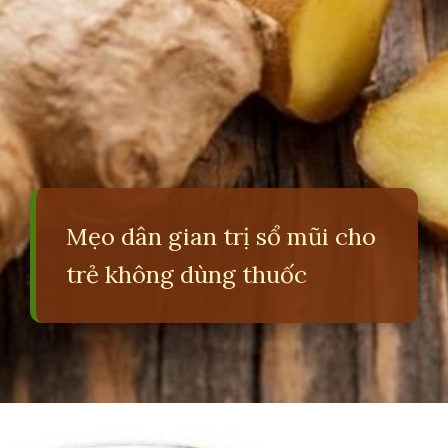
Mẹo dân gian trị sổ mũi cho
trẻ không dùng thuốc
Đang mở
https://erci.edu.vn/meo-dan-gian-tri-so-mui-cho-tre