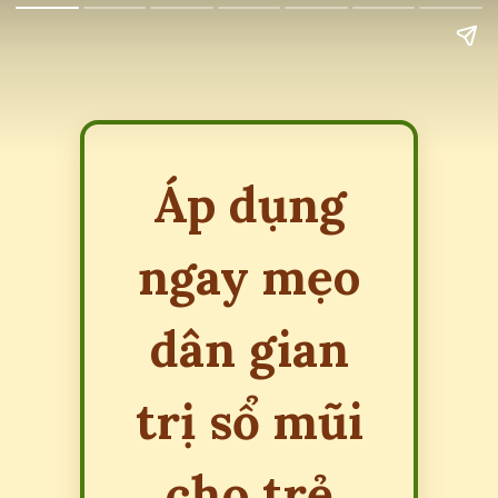
Áp dụng
ngay mẹo
dân gian
trị sổ mũi
cho trẻ