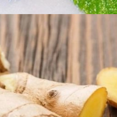
Đang mở
https://erci.edu.vn/meo-dan-gian-tri-so-mui-cho-tre