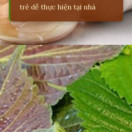
trẻ dễ thực hiện tại nhà
Đang mở
https://erci.edu.vn/meo-dan-gian-tri-so-mui-cho-tre