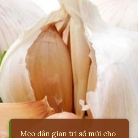
Mẹo dân gian trị sổ mũi cho