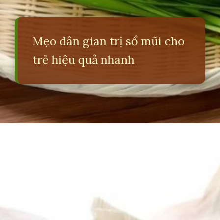
Mẹo dân gian trị sổ mũi cho
trẻ hiệu quả nhanh
Đang mở
https://erci.edu.vn/meo-dan-gian-tri-so-mui-cho-tre