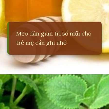
Mẹo dân gian trị sổ mũi cho
trẻ mẹ cần ghi nhớ
Đang mở
https://erci.edu.vn/meo-dan-gian-tri-so-mui-cho-tre