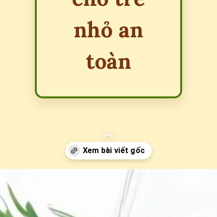
nhỏ an
toàn
Đang mở
https://erci.edu.vn/meo-dan-gian-tri-so-mui-cho-tre