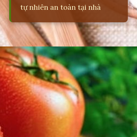
tự nhiên an toàn tại nhà
Đang mở
https://erci.edu.vn/meo-dan-gian-lam-trang-rang