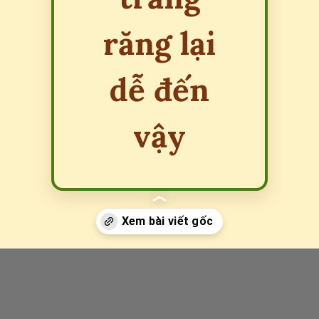
răng lại
dễ đến
vậy
Đang mở
https://erci.edu.vn/meo-dan-gian-lam-trang-rang