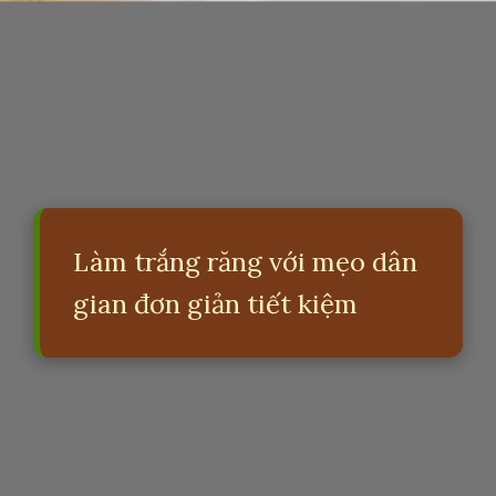
Làm trắng răng với mẹo dân
gian đơn giản tiết kiệm
Đang mở
https://erci.edu.vn/meo-dan-gian-lam-trang-rang