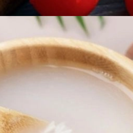
Đang mở
https://erci.edu.vn/meo-dan-gian-lam-trang-rang