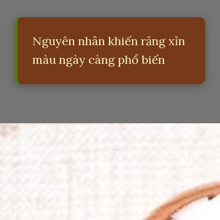
Nguyên nhân khiến răng xỉn
màu ngày càng phổ biến
Đang mở
https://erci.edu.vn/meo-dan-gian-lam-trang-rang