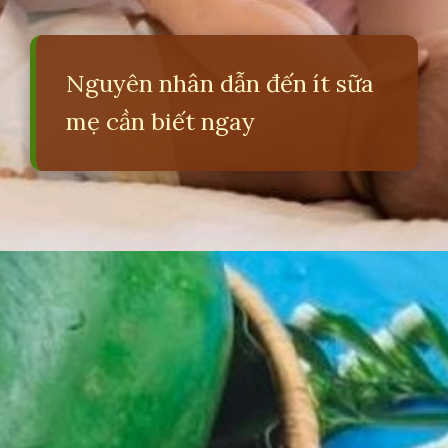
Nguyên nhân dẫn đến ít sữa
mẹ cần biết ngay
Đang mở
https://erci.edu.vn/meo-dan-gian-de-sua-ve-nhieu