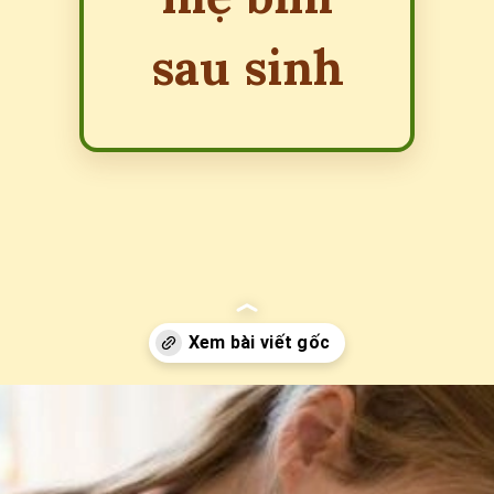
sau sinh
Đang mở
https://erci.edu.vn/meo-dan-gian-de-sua-ve-nhieu