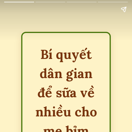
Bí quyết
dân gian
để sữa về
nhiều cho
mẹ bỉm