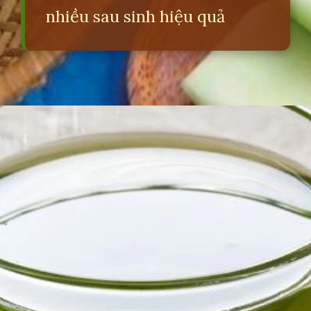
nhiều sau sinh hiệu quả
Đang mở
https://erci.edu.vn/meo-dan-gian-de-sua-ve-nhieu