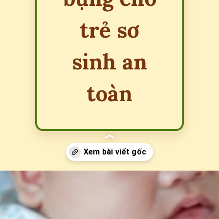
trẻ sơ
sinh an
toàn
Đang mở
https://erci.edu.vn/meo-dan-gian-chua-soi-bung-cho-tre-so-sinh