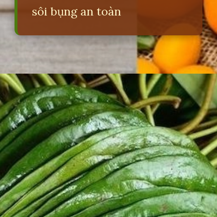
sôi bụng an toàn
Đang mở
https://erci.edu.vn/meo-dan-gian-chua-soi-bung-cho-tre-so-sinh