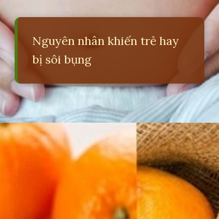
Nguyên nhân khiến trẻ hay
bị sôi bụng
Đang mở
https://erci.edu.vn/meo-dan-gian-chua-soi-bung-cho-tre-so-sinh