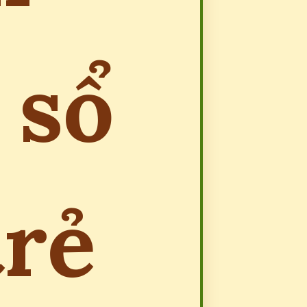
 sổ
trẻ