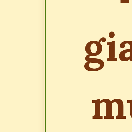
gi
mũ