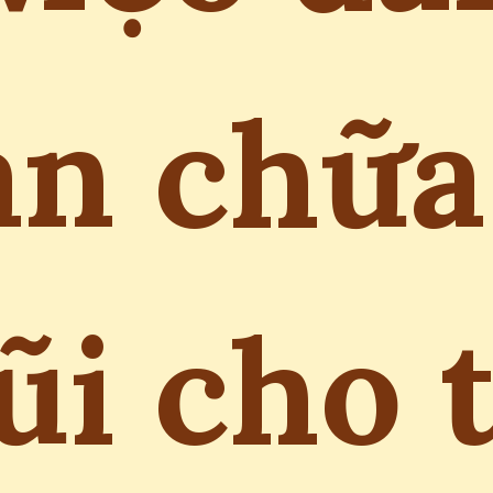
an chữa
i cho 