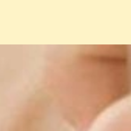
Đang mở
https://erci.edu.vn/meo-dan-gian-chua-so-mui-cho