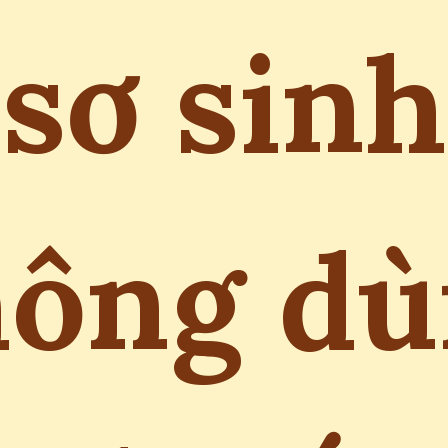
sơ sinh
hông dù