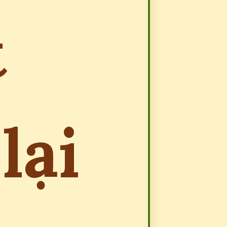
t
lại