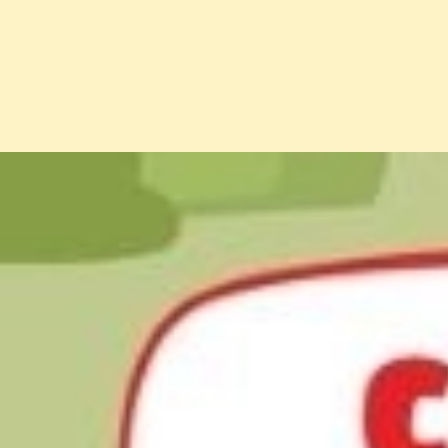
Đang mở
https://erci.edu.vn/meo-dan-gian-chua-ong-dot