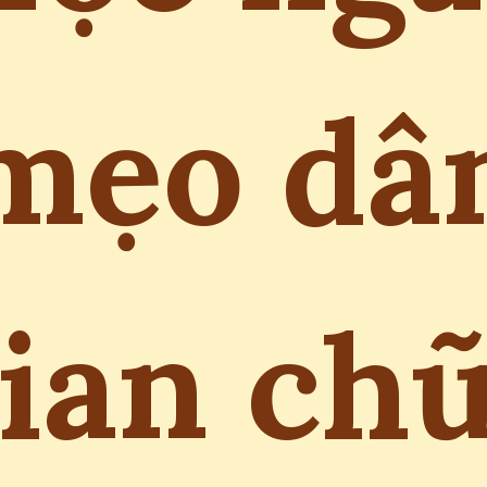
mẹo dâ
ian ch