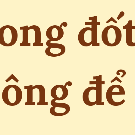
ong đố
ông để 