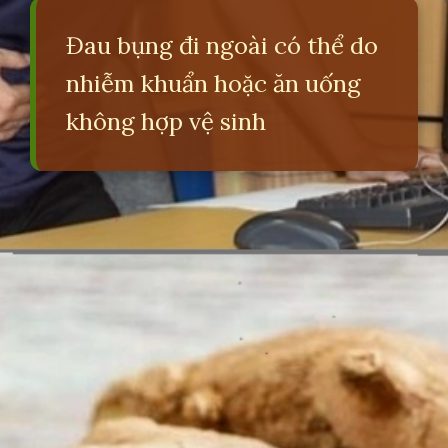
Đau bụng đi ngoài có thể do
nhiễm khuẩn hoặc ăn uống
không hợp vệ sinh
Đang mở
https://erci.edu.vn/meo-dan-gian-chua-dau-bung-di-ngoai