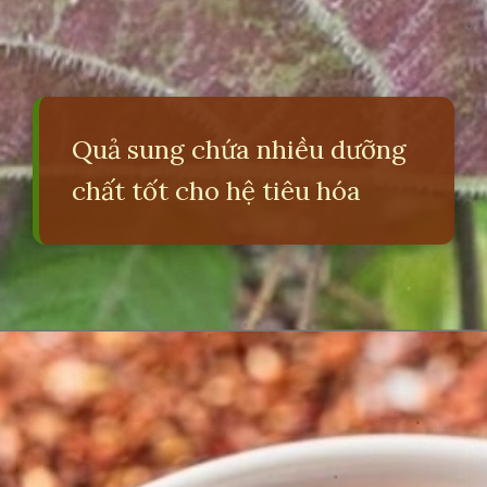
Quả sung chứa nhiều dưỡng
chất tốt cho hệ tiêu hóa
Đang mở
https://erci.edu.vn/meo-dan-gian-chua-dau-bung-di-ngoai