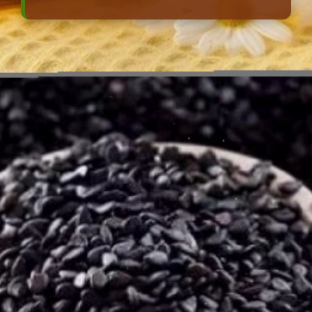
Đang mở
https://erci.edu.vn/meo-dan-gian-chua-dau-bung-di-ngoai