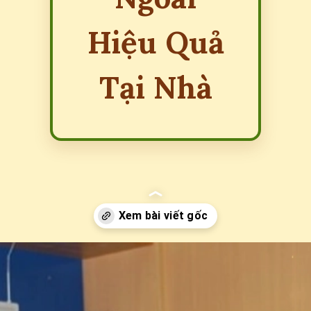
Hiệu Quả
Tại Nhà
Đang mở
https://erci.edu.vn/meo-dan-gian-chua-dau-bung-di-ngoai