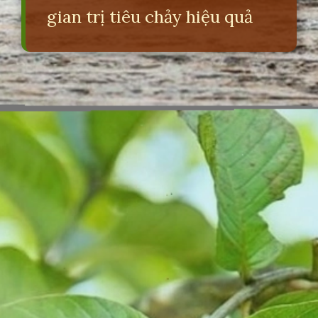
gian trị tiêu chảy hiệu quả
Đang mở
https://erci.edu.vn/meo-dan-gian-chua-dau-bung-di-ngoai