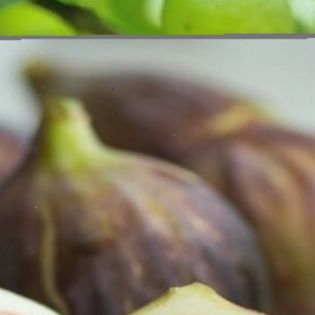
Đang mở
https://erci.edu.vn/meo-dan-gian-chua-dau-bung-di-ngoai