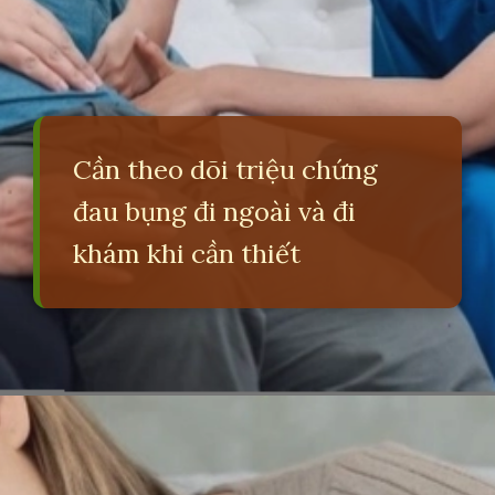
Cần theo dõi triệu chứng
đau bụng đi ngoài và đi
khám khi cần thiết
Đang mở
https://erci.edu.vn/meo-dan-gian-chua-dau-bung-di-ngoai