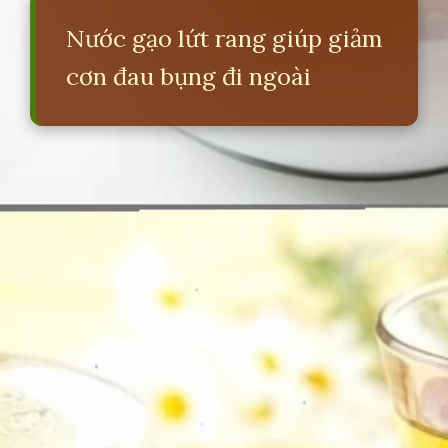
Nước gạo lứt rang giúp giảm
cơn đau bụng đi ngoài
Đang mở
https://erci.edu.vn/meo-dan-gian-chua-dau-bung-di-ngoai