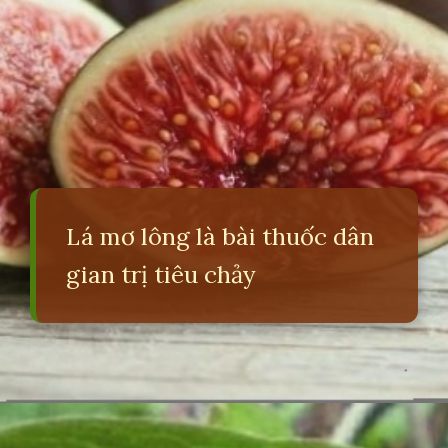
Lá mơ lông là bài thuốc dân
gian trị tiêu chảy
Đang mở
https://erci.edu.vn/meo-dan-gian-chua-dau-bung-di-ngoai