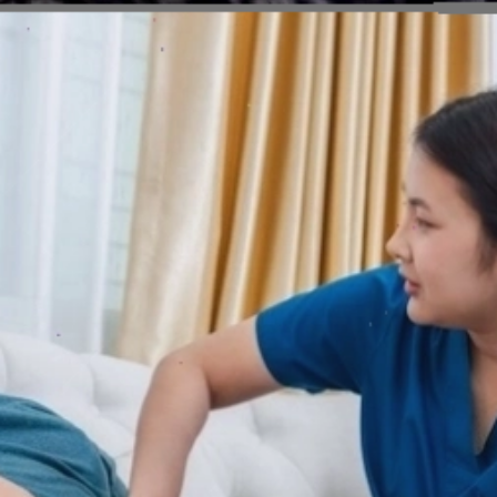
Đang mở
https://erci.edu.vn/meo-dan-gian-chua-dau-bung-di-ngoai