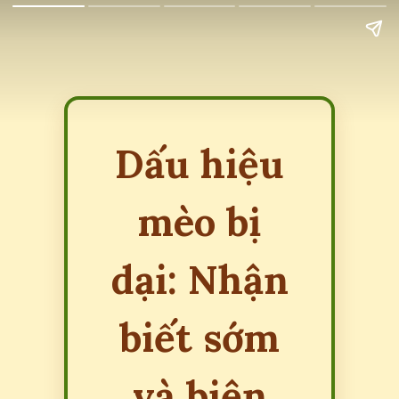
Dấu hiệu
mèo bị
dại: Nhận
biết sớm
và biện