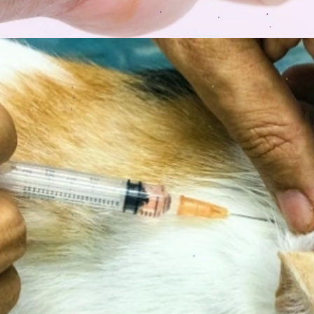
Đang mở
https://erci.edu.vn/meo-dai-co-bieu-hien-gi