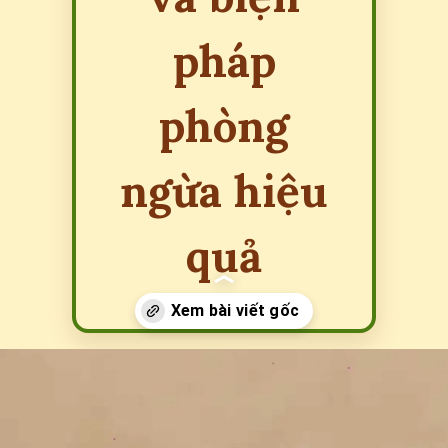
pháp
phòng
ngừa hiệu
quả
Đang mở
https://erci.edu.vn/meo-dai-co-bieu-hien-gi