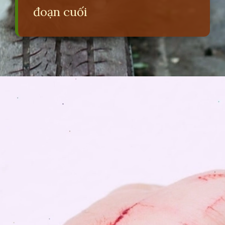
đoạn cuối
Đang mở
https://erci.edu.vn/meo-dai-co-bieu-hien-gi