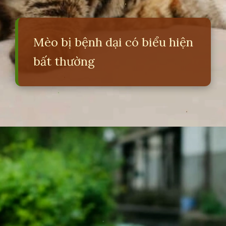
Mèo bị bệnh dại có biểu hiện
bất thường
Đang mở
https://erci.edu.vn/meo-dai-co-bieu-hien-gi