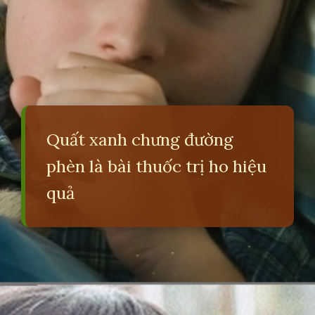
Quất xanh chưng đường
phèn là bài thuốc trị ho hiệu
quả
Đang mở
https://erci.edu.vn/meo-chua-ho-cho-tre