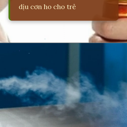
dịu cơn ho cho trẻ
Đang mở
https://erci.edu.vn/meo-chua-ho-cho-tre