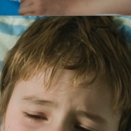
Đang mở
https://erci.edu.vn/meo-chua-ho-cho-tre