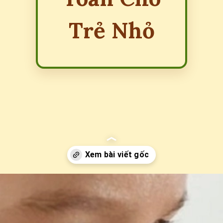
Trẻ Nhỏ
Đang mở
https://erci.edu.vn/meo-chua-ho-cho-tre