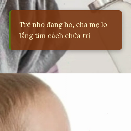
Trẻ nhỏ đang ho, cha mẹ lo
lắng tìm cách chữa trị
Đang mở
https://erci.edu.vn/meo-chua-ho-cho-tre