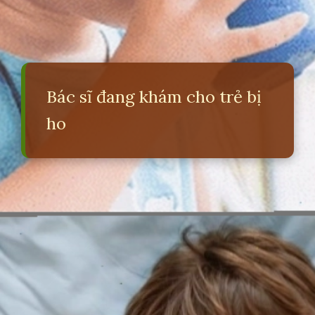
Bác sĩ đang khám cho trẻ bị
ho
Đang mở
https://erci.edu.vn/meo-chua-ho-cho-tre