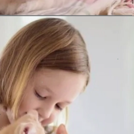
Đang mở
https://erci.edu.vn/long-meo-co-tac-hai-gi