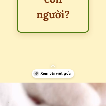
người?
Đang mở
https://erci.edu.vn/long-meo-co-tac-hai-gi