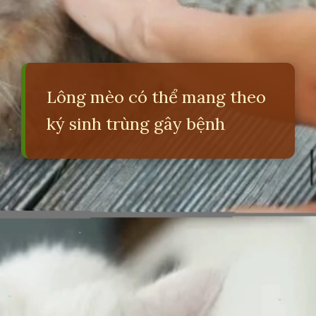
Lông mèo có thể mang theo
ký sinh trùng gây bệnh
Đang mở
https://erci.edu.vn/long-meo-co-tac-hai-gi