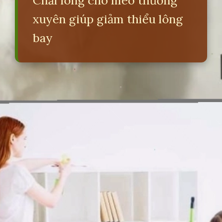
Chải lông cho mèo thường
xuyên giúp giảm thiểu lông
bay
Đang mở
https://erci.edu.vn/long-meo-co-tac-hai-gi