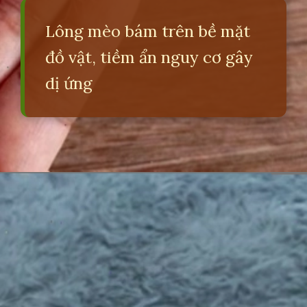
Lông mèo bám trên bề mặt
đồ vật, tiềm ẩn nguy cơ gây
dị ứng
Đang mở
https://erci.edu.vn/long-meo-co-tac-hai-gi