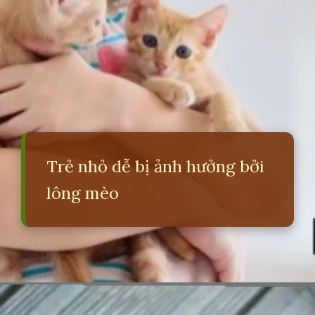
Trẻ nhỏ dễ bị ảnh hưởng bởi
lông mèo
Đang mở
https://erci.edu.vn/long-meo-co-tac-hai-gi