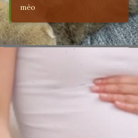
mèo
Đang mở
https://erci.edu.vn/long-meo-co-tac-hai-gi