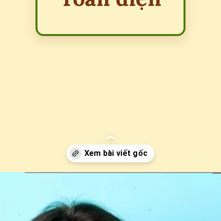
Đang mở
https://erci.edu.vn/loi-ich-va-tac-hai-cua-nhan