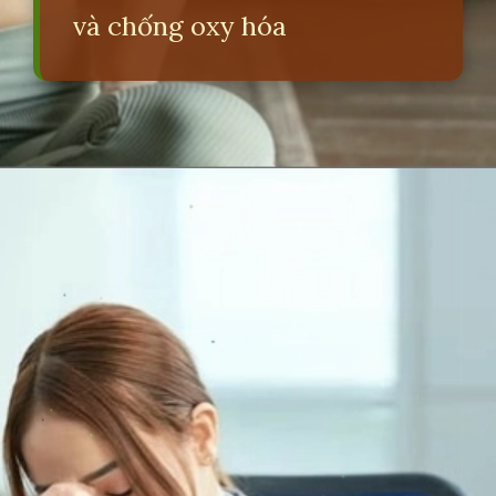
và chống oxy hóa
Đang mở
https://erci.edu.vn/loi-ich-va-tac-hai-cua-nhan