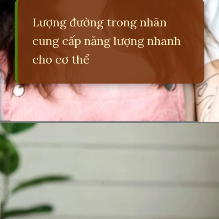
Lượng đường trong nhãn
cung cấp năng lượng nhanh
cho cơ thể
Đang mở
https://erci.edu.vn/loi-ich-va-tac-hai-cua-nhan