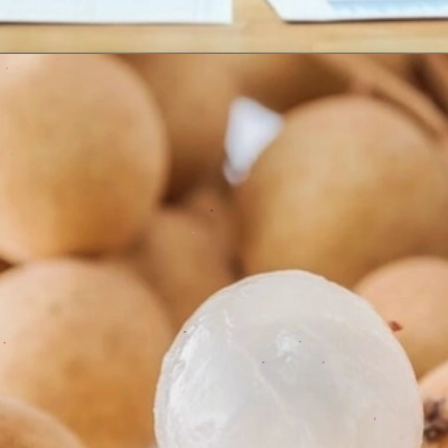
Đang mở
https://erci.edu.vn/loi-ich-va-tac-hai-cua-nhan