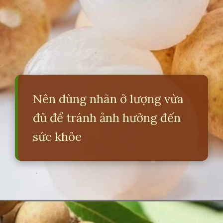
Nên dùng nhãn ở lượng vừa
đủ để tránh ảnh hưởng đến
sức khỏe
Đang mở
https://erci.edu.vn/loi-ich-va-tac-hai-cua-nhan