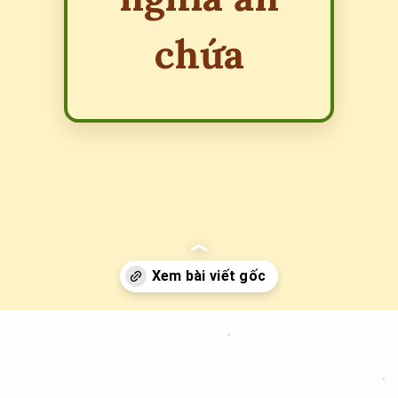
chứa
Đang mở
https://erci.edu.vn/loi-bai-dong-dao-10-con-tho