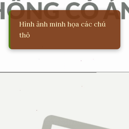
Hình ảnh minh họa các chú
thỏ
Đang mở
https://erci.edu.vn/loi-bai-dong-dao-10-con-tho