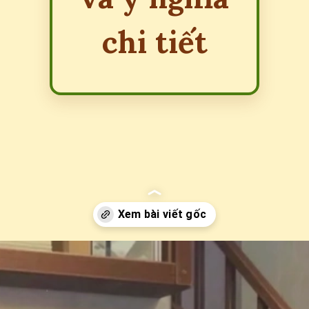
chi tiết
Đang mở
https://erci.edu.vn/lodging-la-gi