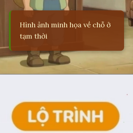
Hình ảnh minh họa về chỗ ở
tạm thời
Đang mở
https://erci.edu.vn/lodging-la-gi