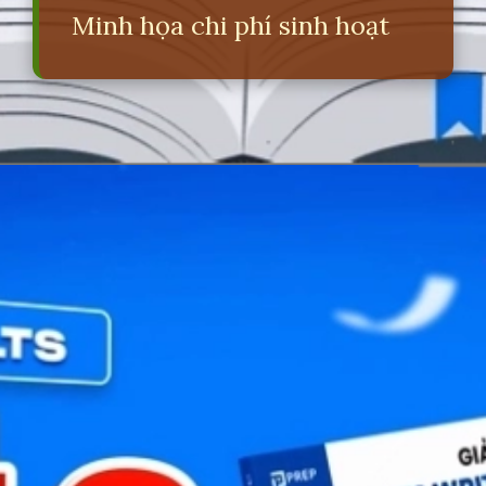
Minh họa chi phí sinh hoạt
Đang mở
https://erci.edu.vn/lodging-la-gi