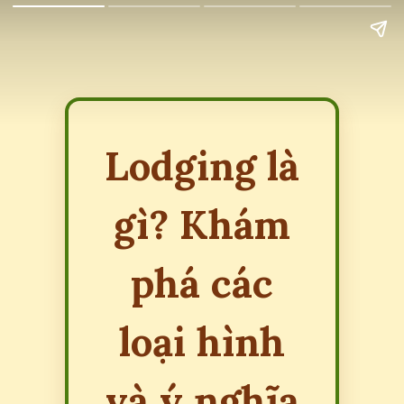
Lodging là
gì? Khám
phá các
loại hình
và ý nghĩa