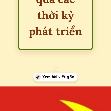
thời kỳ
phát triển
Đang mở
https://erci.edu.vn/lich-su-dang-cong-san-viet-nam