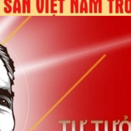
Đang mở
https://erci.edu.vn/lich-su-dang-cong-san-viet-nam