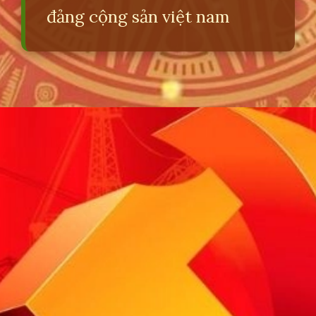
đảng cộng sản việt nam
Đang mở
https://erci.edu.vn/lich-su-dang-cong-san-viet-nam