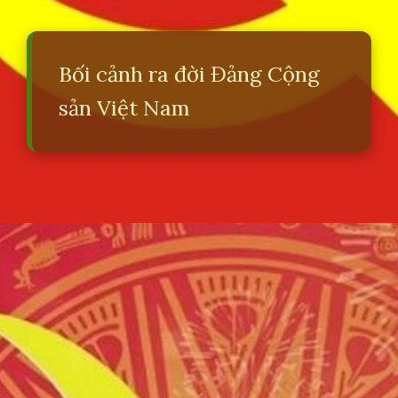
Bối cảnh ra đời Đảng Cộng
sản Việt Nam
Đang mở
https://erci.edu.vn/lich-su-dang-cong-san-viet-nam