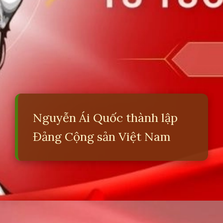
Nguyễn Ái Quốc thành lập
Đảng Cộng sản Việt Nam
Đang mở
https://erci.edu.vn/lich-su-dang-cong-san-viet-nam