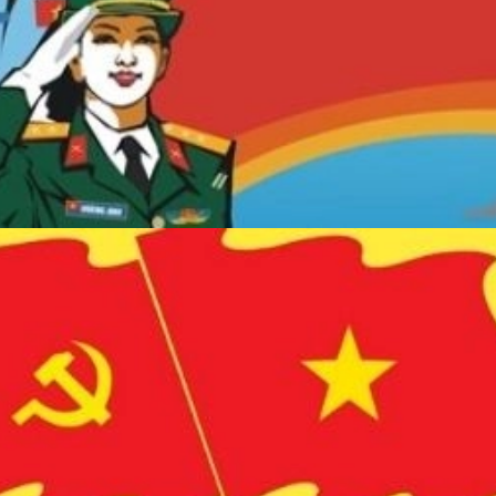
Đang mở
https://erci.edu.vn/lich-su-dang-cong-san-viet-nam