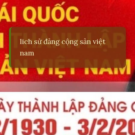
lich sử đảng cộng sản việt
nam
Đang mở
https://erci.edu.vn/lich-su-dang-cong-san-viet-nam