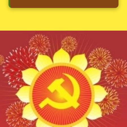
Đang mở
https://erci.edu.vn/lich-su-dang-cong-san-viet-nam