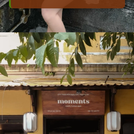
Đang mở
https://erci.edu.vn/kien-truc-nha-co-hoi-an