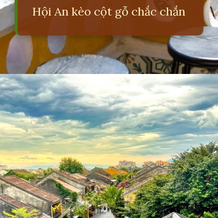
Hội An kèo cột gỗ chắc chắn
Đang mở
https://erci.edu.vn/kien-truc-nha-co-hoi-an