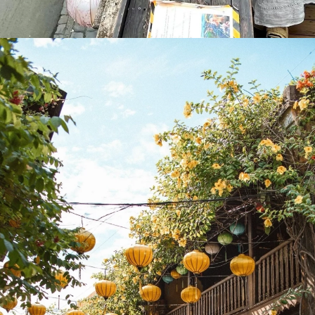
Đang mở
https://erci.edu.vn/kien-truc-nha-co-hoi-an