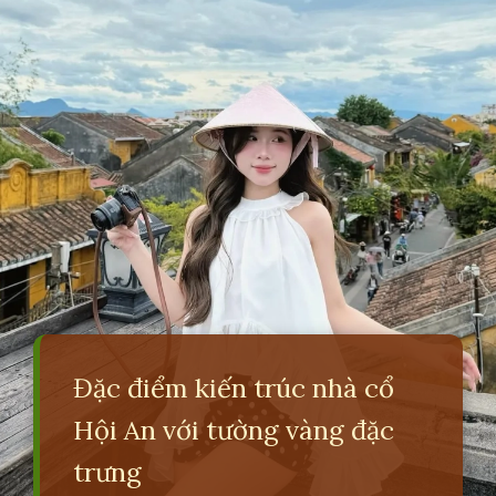
Đặc điểm kiến trúc nhà cổ
Hội An với tường vàng đặc
trưng