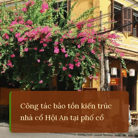
Công tác bảo tồn kiến trúc
nhà cổ Hội An tại phố cổ