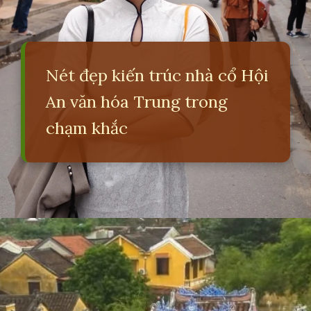
Nét đẹp kiến trúc nhà cổ Hội
An văn hóa Trung trong
chạm khắc
Đang mở
https://erci.edu.vn/kien-truc-nha-co-hoi-an