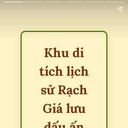
Khu di
tích lịch
sử Rạch
Giá lưu
dấu ấn