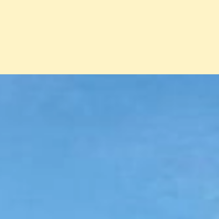
Đang mở
https://erci.edu.vn/khu-di-tich-lich-su-nga-ba-gion