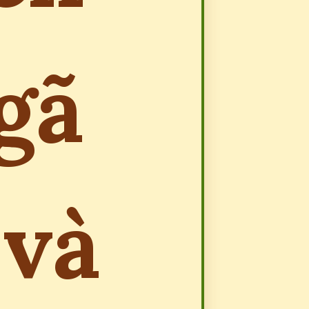
gã
 và