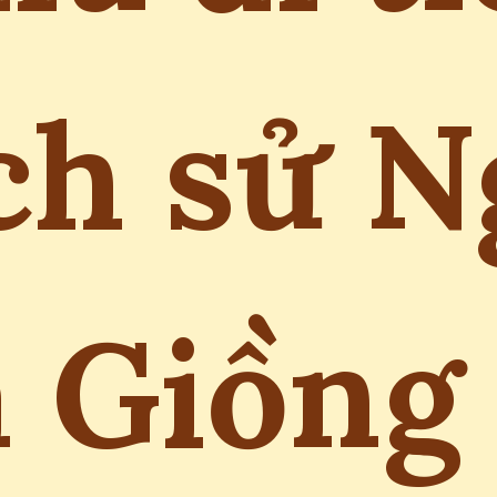
ịch sử N
 Giồng