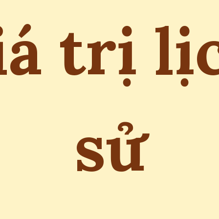
iá trị lị
sử