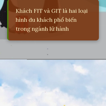
Khách FIT và GIT là hai loại
hình du khách phổ biến
trong ngành lữ hành
Đang mở
https://erci.edu.vn/khach-fit-la-gi