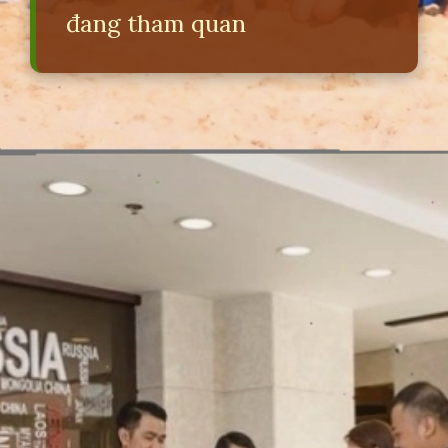
đang tham quan
Đang mở
https://erci.edu.vn/khach-fit-la-gi