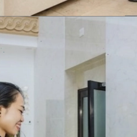
Đang mở
https://erci.edu.vn/khach-fit-la-gi