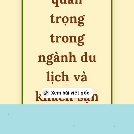
trọng
trong
ngành du
lịch và
khách sạn
Đang mở
https://erci.edu.vn/khach-fit-la-gi