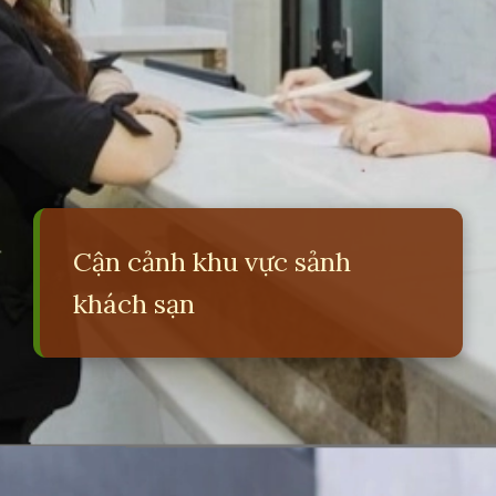
Cận cảnh khu vực sảnh
khách sạn
Đang mở
https://erci.edu.vn/khach-fit-la-gi