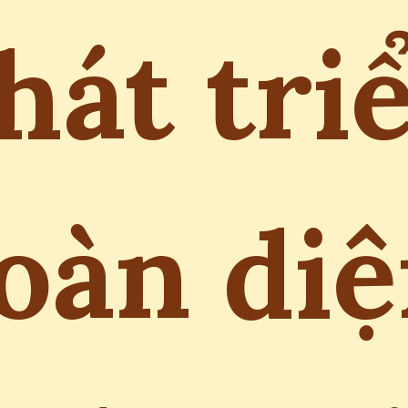
hát tri
oàn di