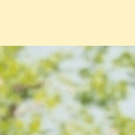
Đang mở
https://erci.edu.vn/hoat-dong-ngoai-khoa