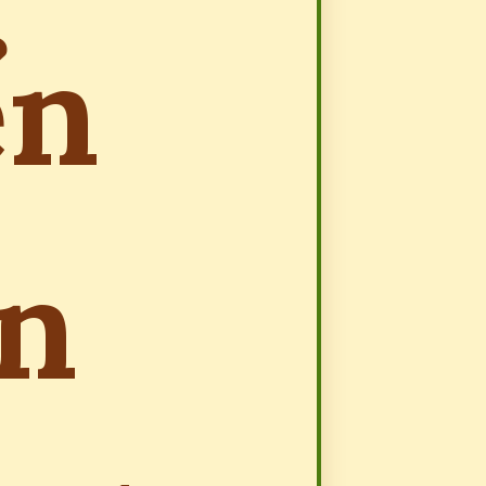
ển
ện