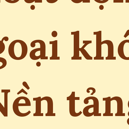
oại kh
Nền tản