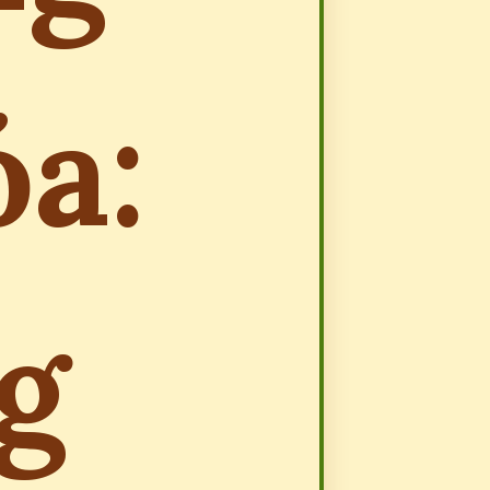
óa:
g