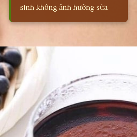
sinh không ảnh hưởng sữa
Đang mở
https://erci.edu.vn/giam-can-sau-sinh-bang-meo-dan-gian