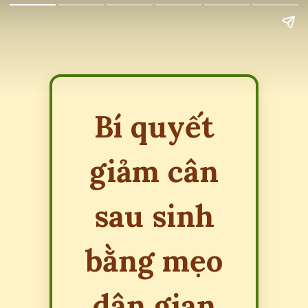
Bí quyết
giảm cân
sau sinh
bằng mẹo
dân gian