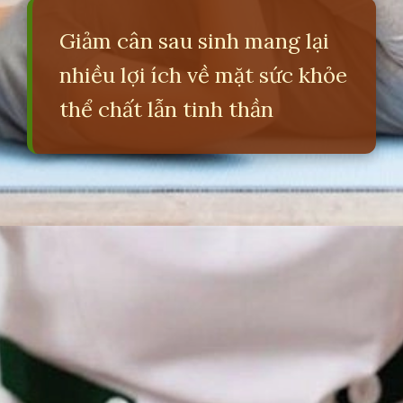
Giảm cân sau sinh mang lại
nhiều lợi ích về mặt sức khỏe
thể chất lẫn tinh thần
Đang mở
https://erci.edu.vn/giam-can-sau-sinh-bang-meo-dan-gian