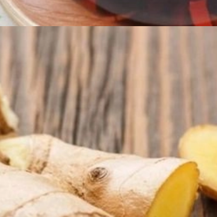
Đang mở
https://erci.edu.vn/giam-can-sau-sinh-bang-meo-dan-gian