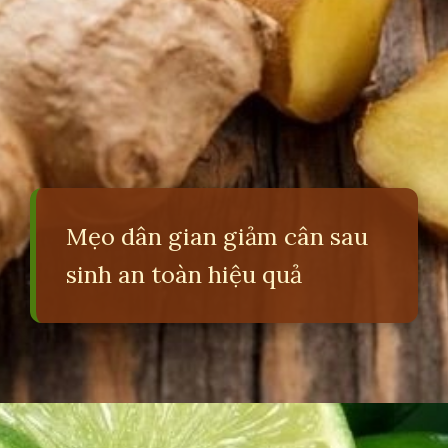
Mẹo dân gian giảm cân sau
sinh an toàn hiệu quả
Đang mở
https://erci.edu.vn/giam-can-sau-sinh-bang-meo-dan-gian