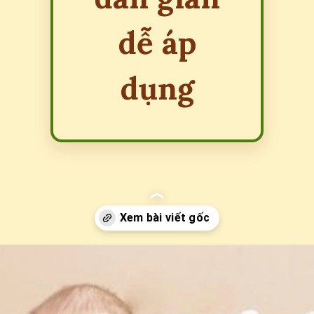
dễ áp
dụng
Đang mở
https://erci.edu.vn/giam-can-sau-sinh-bang-meo-dan-gian