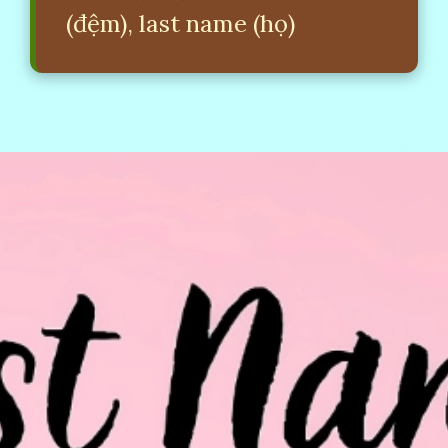
(đệm), last name (họ)
Đang mở
https://erci.edu.vn/first-name-la-gi