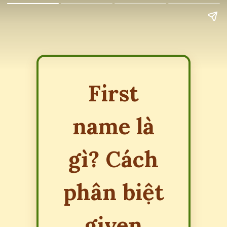
First
name là
gì? Cách
phân biệt
given