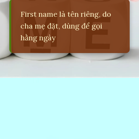
First name là tên riêng, do
cha mẹ đặt, dùng để gọi
hằng ngày
Đang mở
https://erci.edu.vn/first-name-la-gi