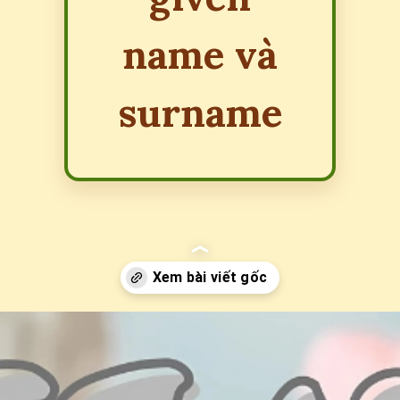
name và
surname
Đang mở
https://erci.edu.vn/first-name-la-gi