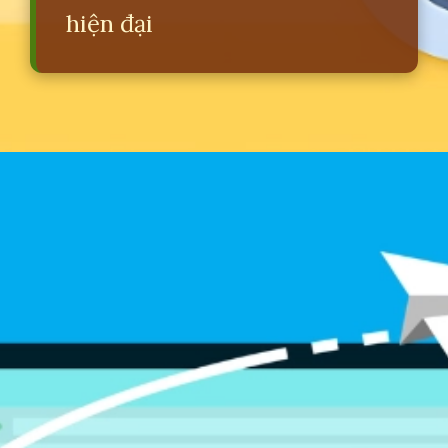
hiện đại
Đang mở
https://erci.edu.vn/email-la-gi