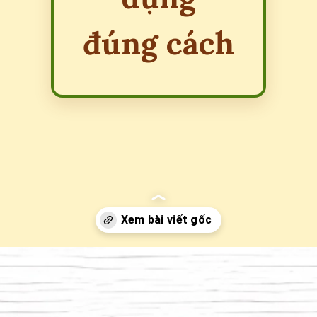
đúng cách
Đang mở
https://erci.edu.vn/email-la-gi