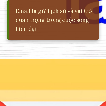
Email là gì? Lịch sử và vai trò
quan trọng trong cuộc sống
hiện đại
Đang mở
https://erci.edu.vn/email-la-gi