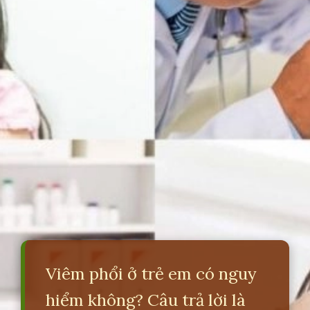
Viêm phổi ở trẻ em có nguy
hiểm không? Câu trả lời là