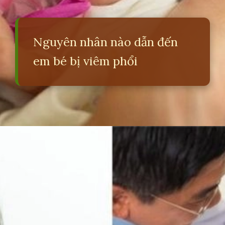
Nguyên nhân nào dẫn đến
em bé bị viêm phổi
Đang mở
https://erci.edu.vn/em-be-bi-viem-phoi-co-sao-khong