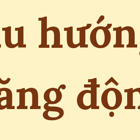
xu hướn
ăng độ