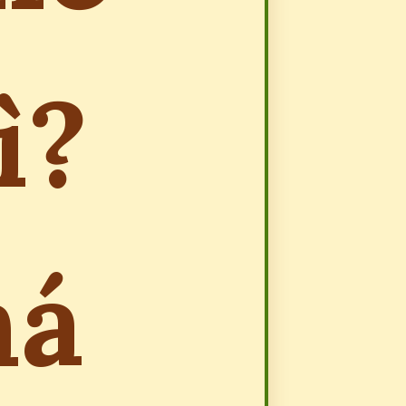
ì?
há