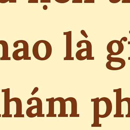
hao là g
hám p