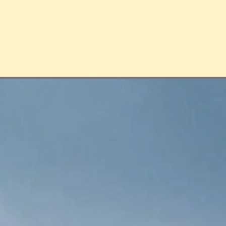
Đang mở
https://erci.edu.vn/du-lich-the-thao-la-gi