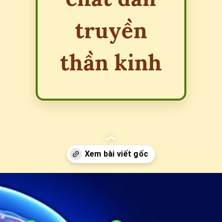
truyền
thần kinh
Đang mở
https://erci.edu.vn/dopamine-la-gi