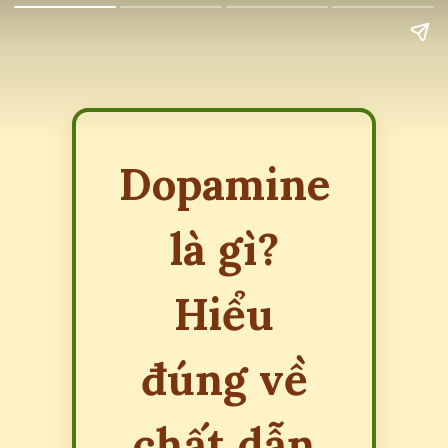
Dopamine
là gì?
Hiểu
đúng về
chất dẫn