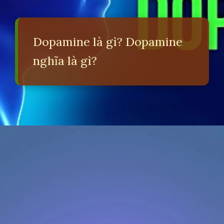
Dopamine là gì? Dopamine
nghĩa là gì?
Đang mở
https://erci.edu.vn/dopamine-la-gi