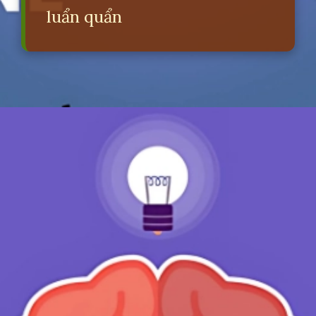
luẩn quẩn
Đang mở
https://erci.edu.vn/dopamine-la-gi