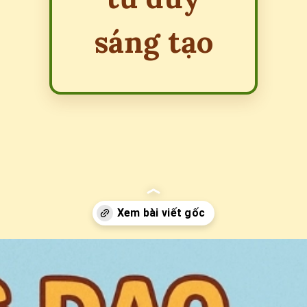
sáng tạo
Đang mở
https://erci.edu.vn/dong-dao-noi-nguoc