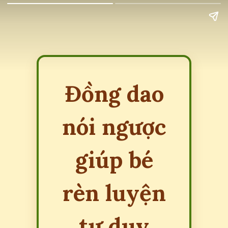
Đồng dao
nói ngược
giúp bé
rèn luyện
tư duy