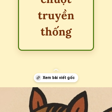
truyền
thống
Đang mở
https://erci.edu.vn/dong-dao-meo-duoi-chuot