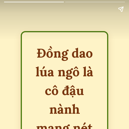
Đồng dao
lúa ngô là
cô đậu
nành
mang nét