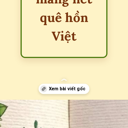
quê hồn
Việt
Đang mở
https://erci.edu.vn/dong-dao-lua-ngo-la-co-dau-nanh