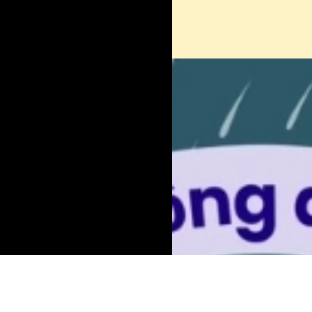
Đang mở
https://erc