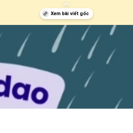
i.edu.vn/dong-dao-hat-mua-hat-moc