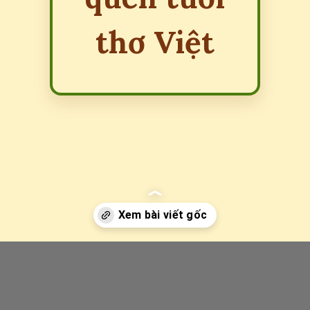
thơ Việt
Đang mở
https://erci.edu.vn/dong-dao-hai-ban-tay