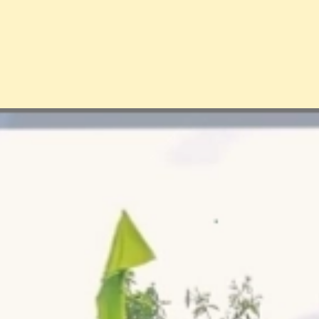
Đang mở
https://erci.edu.vn/dong-dao-gia-dinh