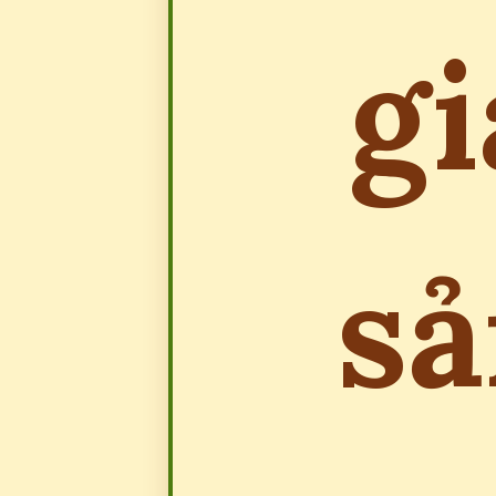
gi
sả