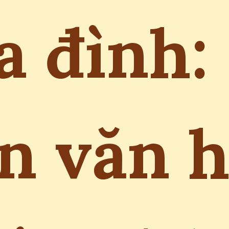
a đình:
n văn 