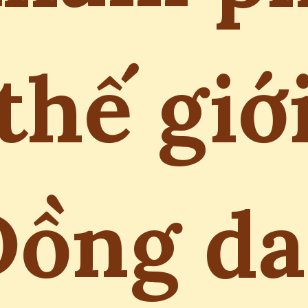
thế giớ
Đồng da