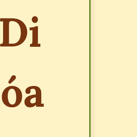
 Di
hóa