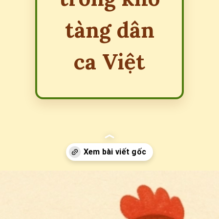
tàng dân
ca Việt
Đang mở
https://erci.edu.vn/dong-dao-con-ga-cuc-tac-la-chanh