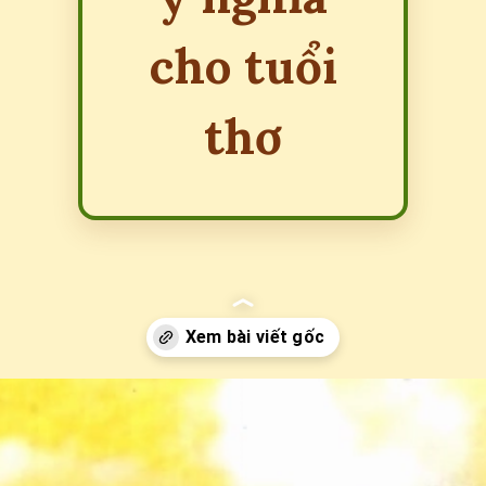
cho tuổi
thơ
Đang mở
https://erci.edu.vn/dong-dao-con-dieu