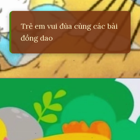
Trẻ em vui đùa cùng các bài
đồng dao
Đang mở
https://erci.edu.vn/dong-dao-con-dieu