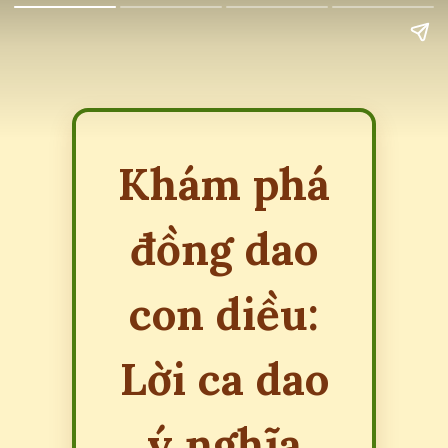
Khám phá
đồng dao
con diều:
Lời ca dao
ý nghĩa