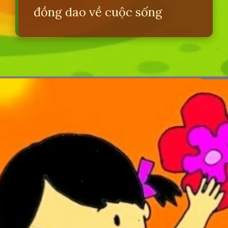
đồng dao về cuộc sống
Đang mở
https://erci.edu.vn/dong-dao-con-dieu