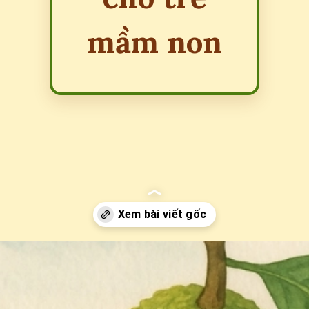
mầm non
Đang mở
https://erci.edu.vn/dong-dao-cam-quyt-mit-hong