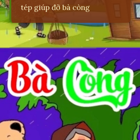
tép giúp đỡ bà còng
Đang mở
https://erci.edu.vn/dong-dao-ba-cong