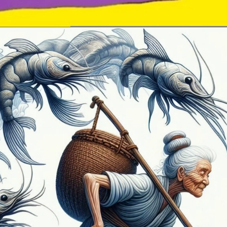
Đang mở
https://erci.edu.vn/dong-dao-ba-cong