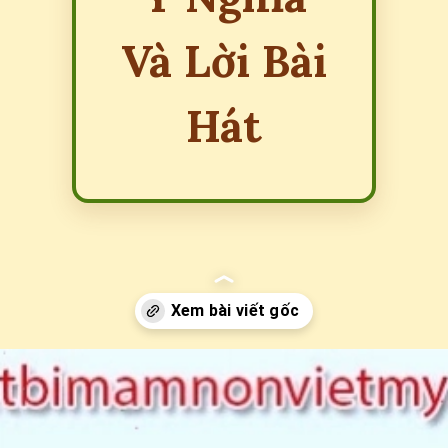
Và Lời Bài
Hát
Đang mở
https://erci.edu.vn/dong-dao-ba-cong