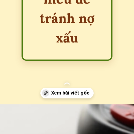
tránh nợ
xấu
Đang mở
https://erci.edu.vn/dao-han-the-tin-dung-la-gi