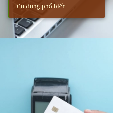
tín dụng phổ biến
Đang mở
https://erci.edu.vn/dao-han-the-tin-dung-la-gi