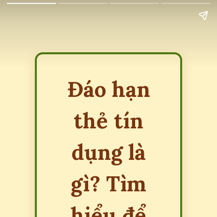
Đáo hạn
thẻ tín
dụng là
gì? Tìm
hiểu để