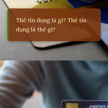
Thẻ tín dụng là gì? Thẻ tín
dụng là thẻ gì?
Đang mở
https://erci.edu.vn/dao-han-the-tin-dung-la-gi