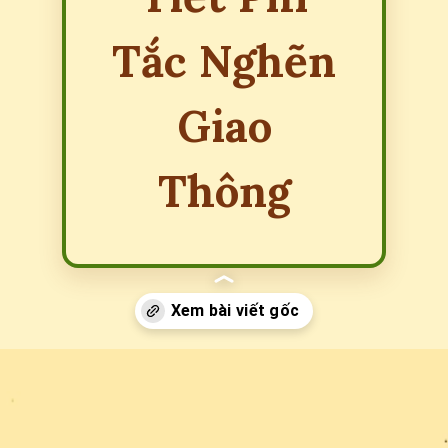
Tắc Nghẽn
Giao
Thông
Đang mở
https://erci.edu.vn/congestion-charge-la-gi