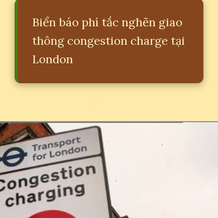
Biển báo phí tắc nghẽn giao
thông congestion charge tại
London
Đang mở
https://erci.edu.vn/congestion-charge-la-gi