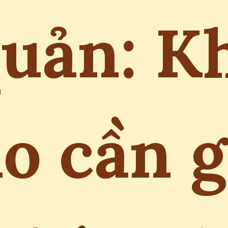
uản: K
o cần 