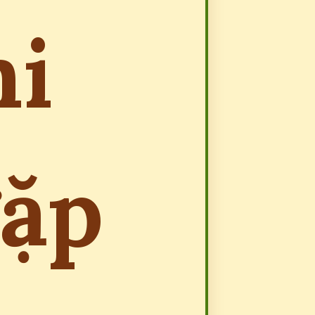
hi
gặp