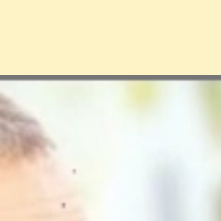
Đang mở
https://erci.edu.vn/chan-doan-phan-biet-viem-phoi