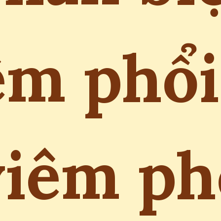
êm phổi
viêm ph