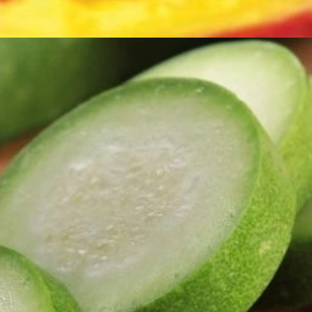
Đang mở
https://erci.edu.vn/cau-do-vui-ve-trai-cay