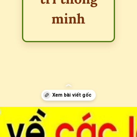
minh
Đang mở
https://erci.edu.vn/cau-do-vui-ve-trai-cay