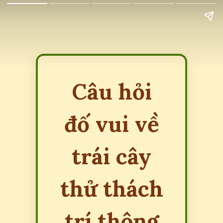
Câu hỏi
đố vui về
trái cây
thử thách
trí thông