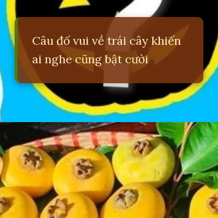
Câu đố vui về trái cây khiến
ai nghe cũng bật cười
Đang mở
https://erci.edu.vn/cau-do-vui-ve-trai-cay