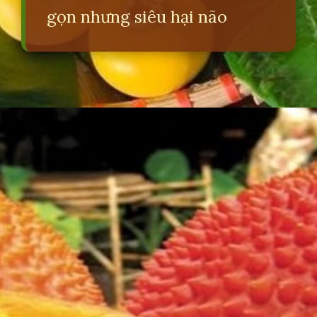
gọn nhưng siêu hại não
Đang mở
https://erci.edu.vn/cau-do-vui-ve-trai-cay