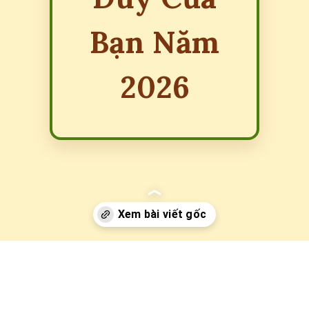
Bạn Năm
2026
Đang mở
https://erci.edu.vn/cau-do-vui-kho