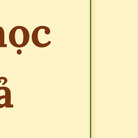
học
ả