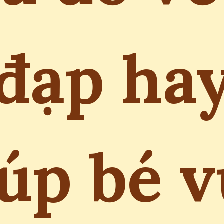
đạp ha
úp bé 