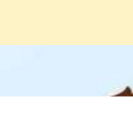
Đang mở
https://erci.edu.vn/cau-do-ve-xe-dap