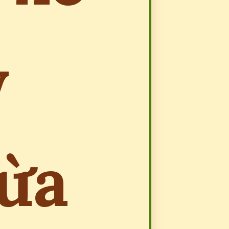
y
vừa