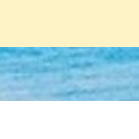
Đang mở
https://erci.edu.vn/cau-do-ve-ngoi-nha-co-dap-an