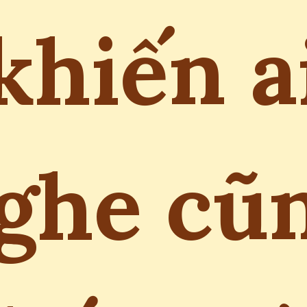
khiến a
ghe cũ