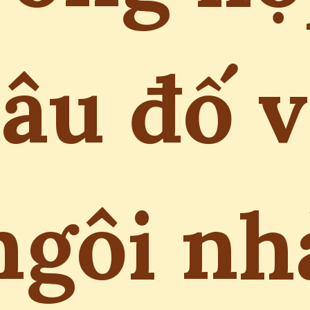
âu đố 
ngôi nh