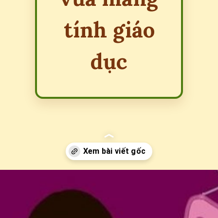
tính giáo
dục
Đang mở
https://erci.edu.vn/cau-do-ve-nghe-tho-may