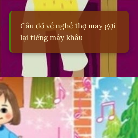
Câu đố về nghề thợ may gợi
lại tiếng máy khâu
Đang mở
https://erci.edu.vn/cau-do-ve-nghe-tho-may