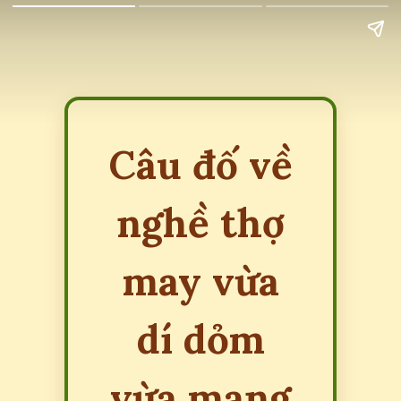
Câu đố về
nghề thợ
may vừa
dí dỏm
vừa mang