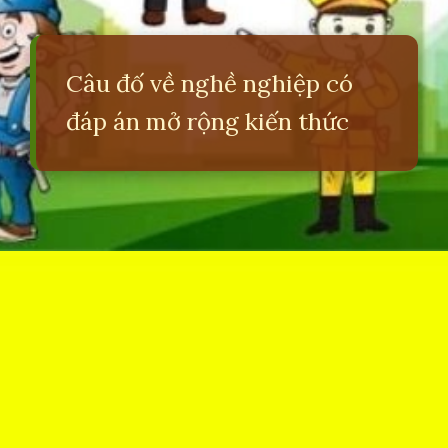
Câu đố về nghề nghiệp có
đáp án mở rộng kiến thức
Đang mở
https://erci.edu.vn/cau-do-ve-nghe-nghiep-co-dap-an