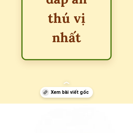
thú vị
nhất
Đang mở
https://erci.edu.vn/cau-do-ve-nghe-nghiep-co-dap-an