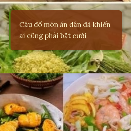
Câu đố món ăn dân dã khiến
ai cũng phải bật cười
Đang mở
https://erci.edu.vn/cau-do-ve-mon-an