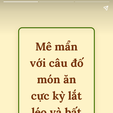
Mê mẩn
với câu đố
món ăn
cực kỳ lắt
léo và bất