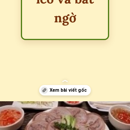
ngờ
Đang mở
https://erci.edu.vn/cau-do-ve-mon-an