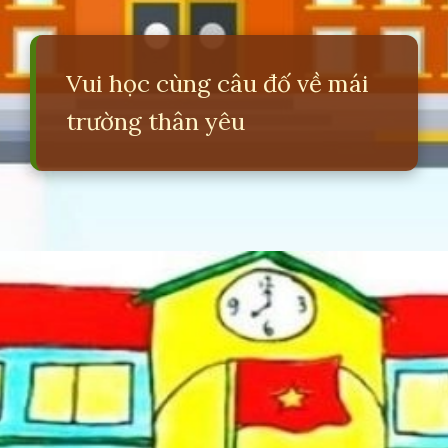
Vui học cùng câu đố về mái
trường thân yêu
Đang mở
https://erci.edu.vn/cau-do-ve-mai-truong