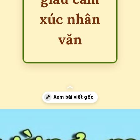
xúc nhân
văn
Đang mở
https://erci.edu.vn/cau-do-ve-mai-truong