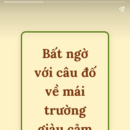
Bất ngờ
với câu đố
về mái
trường
giàu cảm