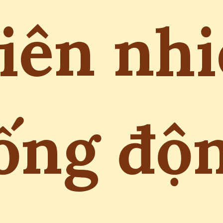
iên nh
ống độ