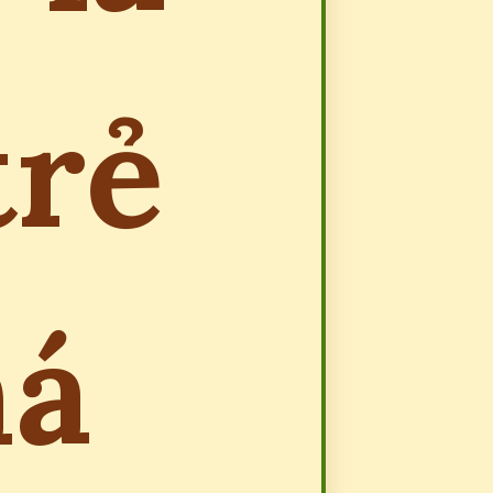
trẻ
há