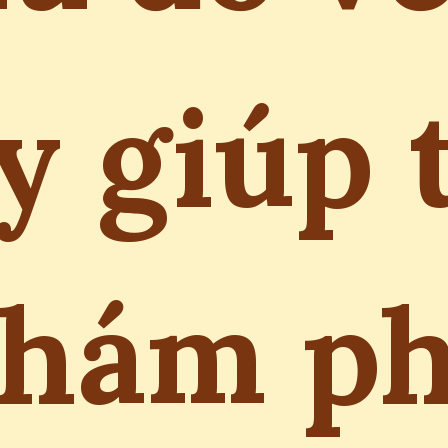
y giúp 
hám p