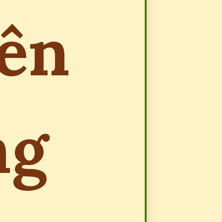
iên
ng