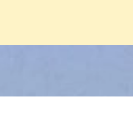
Đang mở
https://erci.edu.vn/cau-do-ve-huou-cao-co