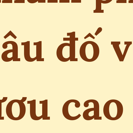
âu đố 
ơu cao