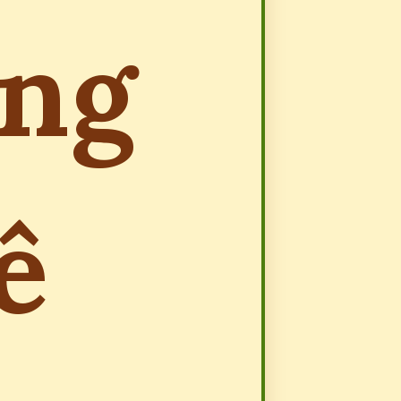
ũng
ê