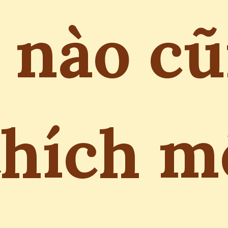
 nào c
thích m