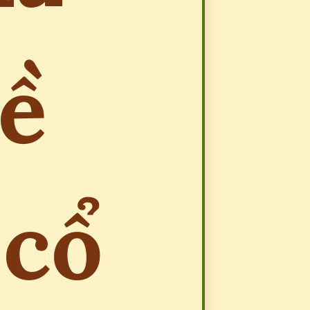
về
 cổ