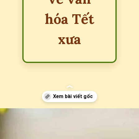
hóa Tết
xưa
Đang mở
https://erci.edu.vn/cau-do-ve-hoa-mai