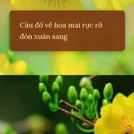
Câu đố về hoa mai rực rỡ
đón xuân sang
Đang mở
https://erci.edu.vn/cau-do-ve-hoa-mai